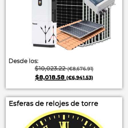
Desde los:
$10,023.22
(€8,676.91)
$8,018.58
(€6,941.53)
Esferas de relojes de torre