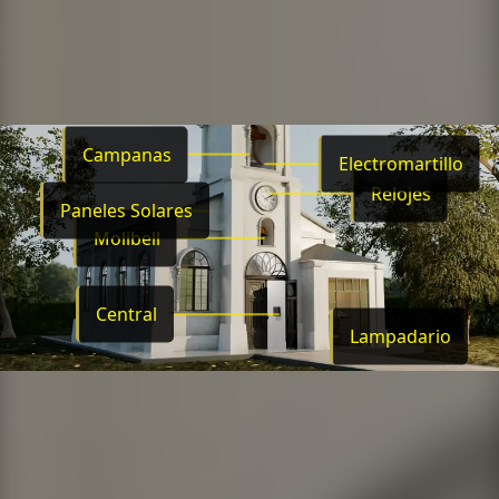
Campanas
Electromartillo
Relojes
Paneles Solares
Molibell
Central
Lampadario