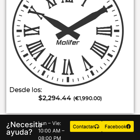
Desde los:
$2,294.44
(€1,990.00)
¿Necesita
Lun – Vie:
Contactar
Facebook
ayuda?
10:00 AM –
08:00 PM